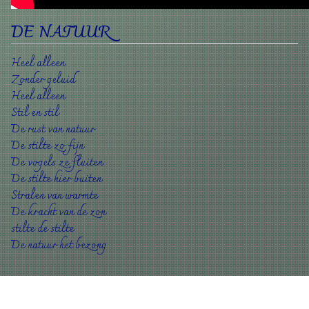
DE NATUUR
Heel alleen
Zonder geluid
Heel alleen
Stil en stil
De rust van natuur
De stilte zo fijn
De vogels ze fluiten
De stilte hier buiten
Stralen van warmte
De kracht van de zon
stilte de stilte
De natuur het bezong