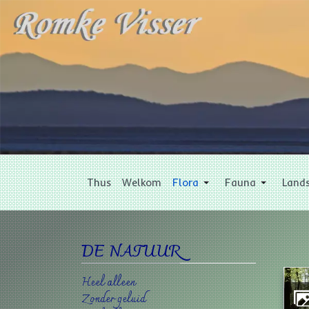
Thus
Welkom
Flora
Fauna
Land
DE NATUUR
Heel alleen
Zonder geluid