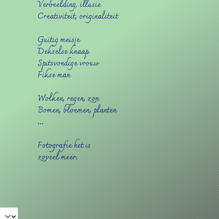
Verbeelding, illusie
Creativiteit, originaliteit
Guitig meisje
Dekselse knaap
Spitsvondige vrouw
Fikse man
Wolken, regen, zon
Bomen, bloemen, planten
...
Fotografie het is
zoveel meer.