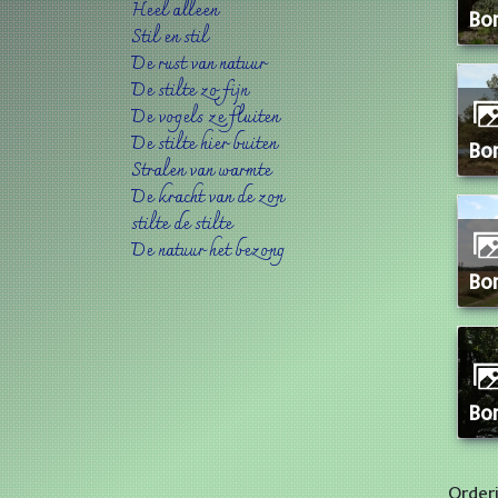
Heel alleen
B
Stil en stil
De rust van natuur
De stilte zo fijn
De vogels ze fluiten
De stilte hier buiten
B
Stralen van warmte
De kracht van de zon
stilte de stilte
De natuur het bezong
B
B
Order